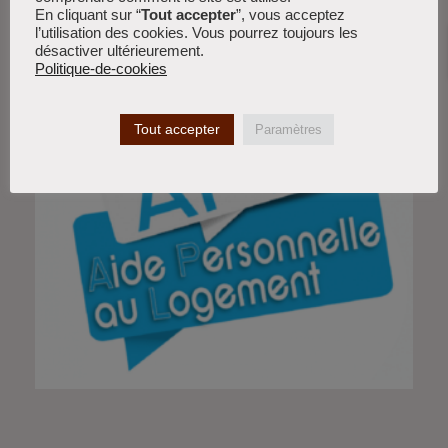
les notaires et les agences immobilières. Mais depuis
En cliquant sur “
Tout accepter
”, vous acceptez
quelques
l’utilisation des cookies. Vous pourrez toujours les
désactiver ultérieurement.
Lire la suite »
Politique-de-cookies
Tout accepter
Paramètres